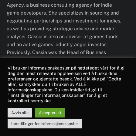
Agency, a business consulting agency for indie
game developers. She specializes in sourcing and
negotiating partnerships and investment for indies,
as well as providing strategic advice and market
analysis. Cassia is also an advisor at games funds
and an active games industry angel investor.
Previously, Cassia was the Head of Business
Development at Jagex and worked in business
development and investor relations roles at
Vi bruker informasjonskapsler på nettstedet vårt for å gi
deg den mest relevante opplevelsen ved å huske dine
NetEase in China.
preferanser og gjentatte besøk. Ved å klikke på "Godta
alle", samtykker du til bruken av ALLE
informasjonskapslene. Du kan imidlertid gå til
"Innstillinger for informasjonskapsler" for å gi et
kontrollert samtykke.
Avvis alle
Aksepter alt
Innstillinger for informasjonskapsler