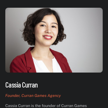
Skip
to
content
Cassia Curran
Founder, Curran Games Agency
Cassia Curran is the founder of Curran Games