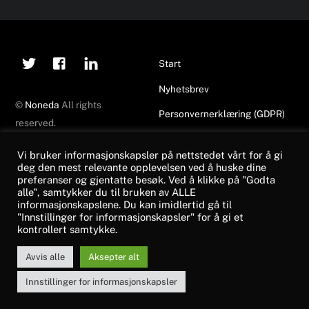
Twitter
Facebook
Linkedin
Back
Start
To
Nyhetsbrev
Top
©
Noneda
All rights
Personvernerklæring (GDPR)
reserved.
Made by
Top of Mind
Vi bruker informasjonskapsler på nettstedet vårt for å gi
deg den mest relevante opplevelsen ved å huske dine
Nyheter
NONEDA
preferanser og gjentatte besøk. Ved å klikke på "Godta
alle", samtykker du til bruken av ALLE
Noneda på FutureWeek25!
contact@noneda.no
informasjonskapslene. Du kan imidlertid gå til
"Innstillinger for informasjonskapsler" for å gi et
NONEDA Årsmøte 2025
kontrollert samtykke.
+47 416 67 915
Pitche-workshop 2024
Avvis alle
Aksepter alt
Innstillinger for informasjonskapsler