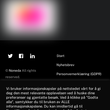
Twitter
Facebook
Linkedin
Back
Start
To
Nyhetsbrev
Top
©
Noneda
All rights
Personvernerklæring (GDPR)
reserved.
Made by
Top of Mind
Vi bruker informasjonskapsler på nettstedet vårt for å gi
deg den mest relevante opplevelsen ved å huske dine
Nyheter
NONEDA
preferanser og gjentatte besøk. Ved å klikke på "Godta
alle", samtykker du til bruken av ALLE
Noneda på FutureWeek25!
contact@noneda.no
informasjonskapslene. Du kan imidlertid gå til