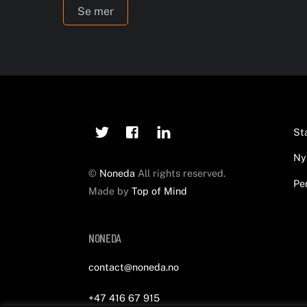
Se mer
Twitter
Facebook
Linkedin
St
Ny
©
Noneda
All rights reserved.
Pe
Made by
Top of Mind
NONEDA
contact@noneda.no
+47 416 67 915