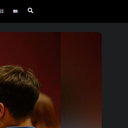
Search
SS