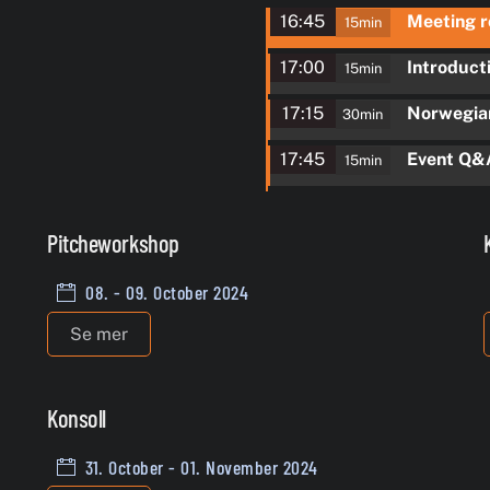
16:45
Meeting 
15min
17:00
Introduct
15min
17:15
Norwegian
30min
17:45
Event Q&
15min
Pitcheworkshop
08. - 09. October 2024
Se mer
Konsoll
31. October - 01. November 2024