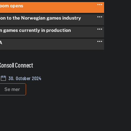
room opens
ion to the Norwegian games industry
 games currently in production
A
Konsoll Connect
30. October 2024
Se mer