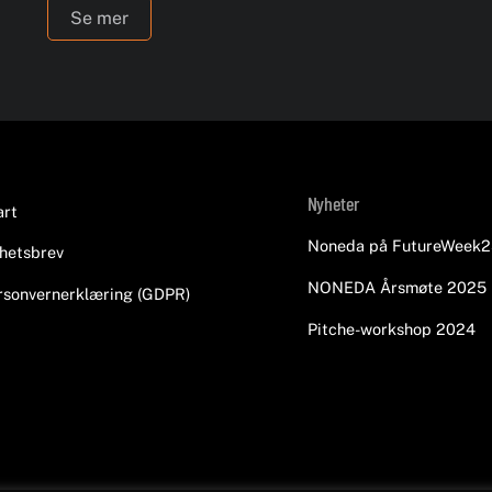
Se mer
Back
Nyheter
art
To
Noneda på FutureWeek2
hetsbrev
Top
NONEDA Årsmøte 2025
rsonvernerklæring (GDPR)
Pitche-workshop 2024