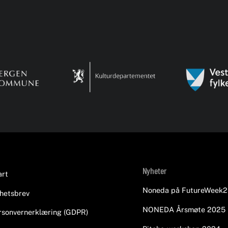
Back
Nyheter
art
To
Noneda på FutureWeek2
hetsbrev
Top
NONEDA Årsmøte 2025
rsonvernerklæring (GDPR)