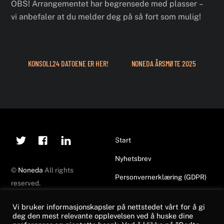
OBS! Arrangementet har begrensede med plasser –
vi anbefaler at du melder deg på så fort som mulig!
KONSOLL24 DATOENE ER HER!
NONEDA ÅRSMØTE 2025
Twitter
Facebook
Linkedin
Back
Start
To
Nyhetsbrev
Top
©
Noneda
All rights
Personvernerklæring (GDPR)
reserved.
Made by
Top of Mind
Vi bruker informasjonskapsler på nettstedet vårt for å gi
deg den mest relevante opplevelsen ved å huske dine
Nyheter
NONEDA