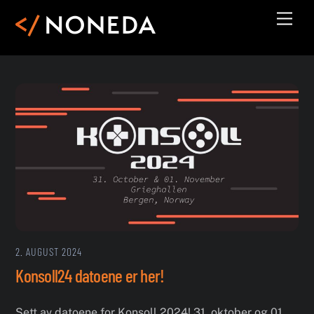
Skip
Men
to
content
2. AUGUST 2024
Konsoll24 datoene er her!
Sett av datoene for Konsoll 2024! 31. oktober og 01.